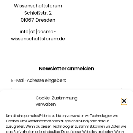
Wissenschaftsforum
Schloßstr. 2
01067 Dresden
info[at]cosmo-
wissenschaftsforum.de
Newsletter anmelden
E-Mail-Adresse eingeben:
Cookie-Zustimmung
verwalten
Ich bin mit der
Datenschutzerklärung
einverstanden.
Um dir ein optimales Erlebnis zu bieten, verwenden wir Technologien wie
Cookies, um Geräteinformationen zu speichern und/oder darauf
zuzugreifen. Wenn du diesen Technologien zustimmst, können wir Daten wie
das Surfverhalten oder eindeutige IDs auf dieser Website verarbeiten. Wenn