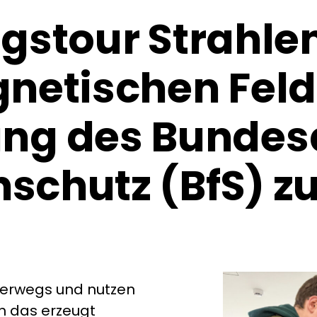
gstour Strahlen
netischen Feld
ung des Bundes
nschutz (BfS) z
terwegs und nutzen
h das erzeugt