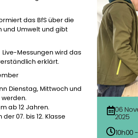
ormiert das BfS über die
h und Umwelt und gibt
d Live-Messungen wird das
erständlich erklärt.
vember
ann Dienstag, Mittwoch und
t werden.
kum ab 12 Jahren.
06
Nov
er 07. bis 12. Klasse
2025
10h00 