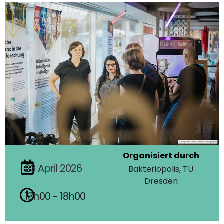
Organisiert durch
23
April
2026
Bakteriopolis, TU
Dresden
13h00 - 18h00