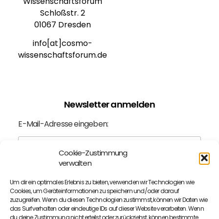
Wissenschaftsforum
Schloßstr. 2
01067 Dresden
info[at]cosmo-
wissenschaftsforum.de
Newsletter anmelden
E-Mail-Adresse eingeben:
Cookie-Zustimmung
verwalten
Ich bin mit der
Datenschutzerklärung
einverstanden.
Um dir ein optimales Erlebnis zu bieten, verwenden wir Technologien wie
Cookies, um Geräteinformationen zu speichern und/oder darauf
zuzugreifen. Wenn du diesen Technologien zustimmst, können wir Daten wie
das Surfverhalten oder eindeutige IDs auf dieser Website verarbeiten. Wenn
Sie wollen keine Neuigkeiten mehr verpassen?
du deine Zustimmung nicht erteilst oder zurückziehst, können bestimmte