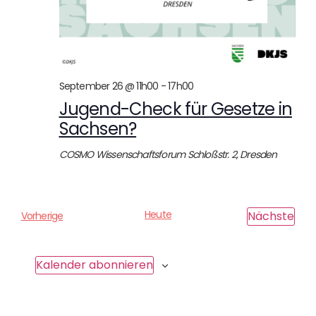
September 26 @ 11h00
-
17h00
Jugend-Check für Gesetze in
Sachsen?
COSMO Wissenschaftsforum
Schloßstr. 2, Dresden
Heute
Ver
Nächste
V
Vorherige
e
r
a
Kalender abonnieren
n
s
t