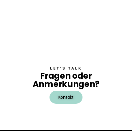
a
l
t
u
n
g
e
n
LET’S TALK
Fragen oder
Anmerkungen?
Kontakt