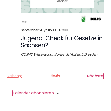
September 26 @ 11h00
-
17h00
Jugend-Check für Gesetze in
Sachsen?
COSMO Wissenschaftsforum
Schloßstr. 2, Dresden
Heute
Ver
Nächste
V
Vorherige
e
r
a
Kalender abonnieren
n
s
t