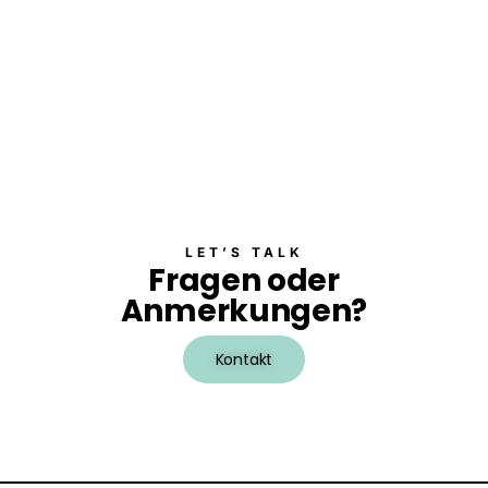
a
l
t
u
n
g
e
n
LET’S TALK
Fragen oder
Anmerkungen?
Kontakt