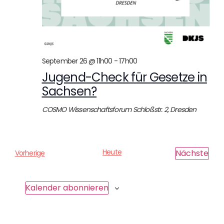
September 26 @ 11h00
-
17h00
Jugend-Check für Gesetze in
Sachsen?
COSMO Wissenschaftsforum
Schloßstr. 2, Dresden
Heute
Ver
Nächste
V
Vorherige
e
r
a
Kalender abonnieren
n
s
t