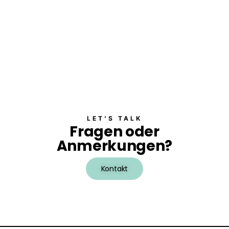
a
l
t
u
n
g
e
n
LET’S TALK
Fragen oder
Anmerkungen?
Kontakt