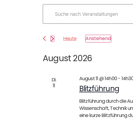
Veranstaltungen
Bitte
Schlüsselwort
Suche
eingeben.
Suche
und
nach
Veranstaltungen
Schlüsselwort.
Heute
Anstehend
Ansichten,
Datum
wählen.
Navigation
August 2026
August 11 @ 14h00
-
14h3
Di.
11
Blitzführung
Blitzführung durch die Aus
Wissenschaft, Technik un
eine kurze Blitzführung d