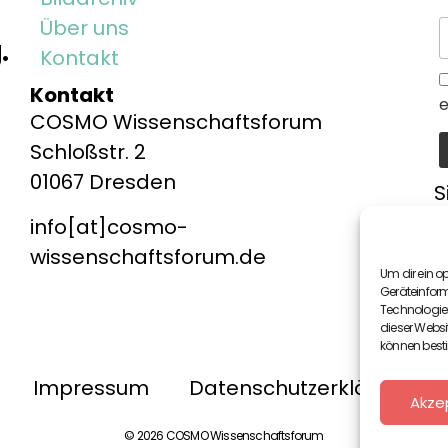
Über uns
.
Kontakt
Kontakt
e
COSMO Wissenschaftsforum
Schloßstr. 2
01067 Dresden
S
v
info[at]cosmo-
z
wissenschaftsforum.de
Um dir ein o
Geräteinfor
Technologien
dieser Websi
können best
Impressum
Datenschutzerklärung
Akze
© 2026 COSMO Wissenschaftsforum