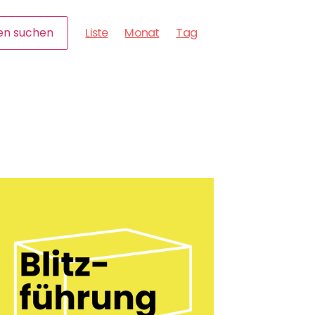
Veranstaltung
en suchen
Liste
Monat
Tag
Ansichten-
Navigation