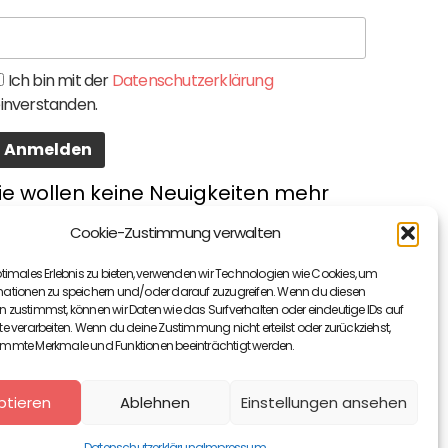
Ich bin mit der
Datenschutzerklärung
inverstanden.
ie wollen keine Neuigkeiten mehr
erpassen? Dann melden Sie sich
Cookie-Zustimmung verwalten
um Newsletter an.
ptimales Erlebnis zu bieten, verwenden wir Technologien wie Cookies, um
mationen zu speichern und/oder darauf zuzugreifen. Wenn du diesen
 zustimmst, können wir Daten wie das Surfverhalten oder eindeutige IDs auf
te verarbeiten. Wenn du deine Zustimmung nicht erteilst oder zurückziehst,
immte Merkmale und Funktionen beeinträchtigt werden.
ptieren
Ablehnen
Einstellungen ansehen
Datenschutzerklärung
Impressum