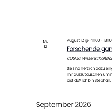
August 12 @ 14h00
-
18h0
Mi.
12
Forschende ganz
COSMO Wissenschaftsf
Sie sind herzlich dazu 
mir auszutauschen, um me
bist du? Ich bin Stephan, 
September 2026