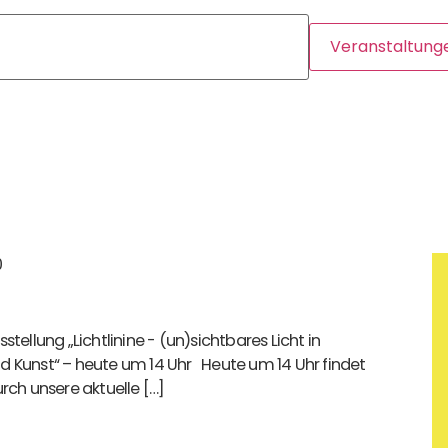
Veranstaltung
0
stellung „Lichtlinine - (un)sichtbares Licht in
d Kunst“ – heute um 14 Uhr Heute um 14 Uhr findet
urch unsere aktuelle […]