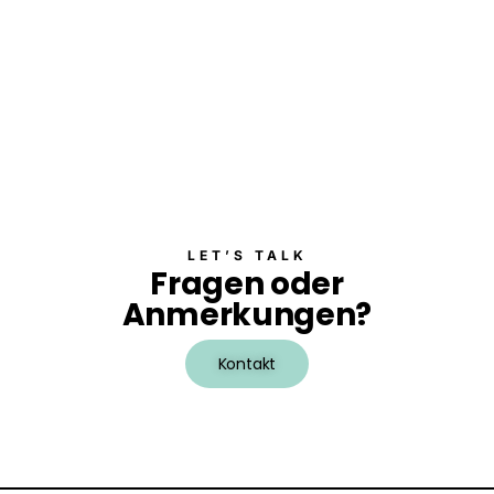
a
l
t
u
n
g
e
n
LET’S TALK
Fragen oder
Anmerkungen?
Kontakt