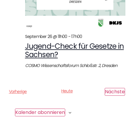
September 26 @ 11h00
-
17h00
Jugend-Check für Gesetze in
Sachsen?
COSMO Wissenschaftsforum
Schloßstr. 2, Dresden
Heute
Ver
Nächste
V
Vorherige
e
r
a
Kalender abonnieren
n
s
t