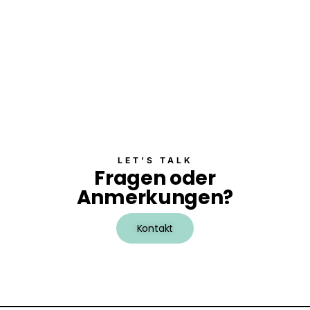
a
l
t
u
n
g
e
n
LET’S TALK
Fragen oder
Anmerkungen?
Kontakt