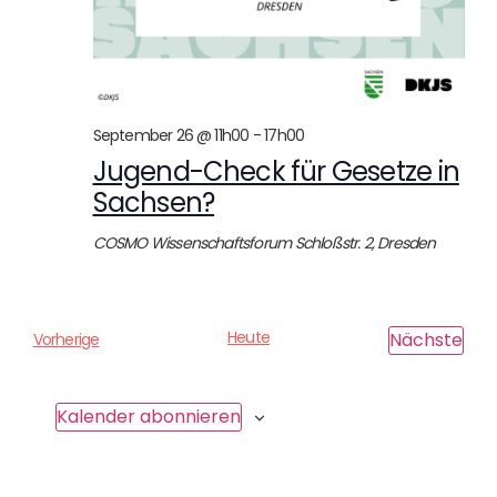
September 26 @ 11h00
-
17h00
Jugend-Check für Gesetze in
Sachsen?
COSMO Wissenschaftsforum
Schloßstr. 2, Dresden
Heute
Ver
Nächste
V
Vorherige
e
r
a
Kalender abonnieren
n
s
t